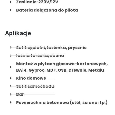
Zasilanie: 220V/12V
Bateria dołączona do pilota
Aplikacje
Sufit sypialni, łazienka, prysznic
łaźnia turecka, sauna
Montaż w płytach gipsowo-kartonowych,
BA14, Gyproc, MDF, OSB, Drewnie, Metalu
Kino domowe
Sufit samochodu
Bar
Powierzchnia betonowa (stół, ściana itp.)