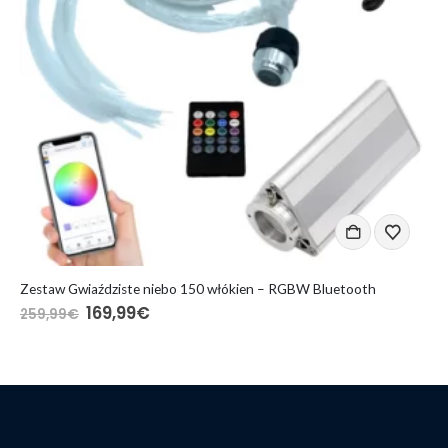
DODAJ DO KOSZYKA
D
Zestaw Gwiaździste niebo 150 włókien – RGBW Bluetooth
169,99
€
259,99
€