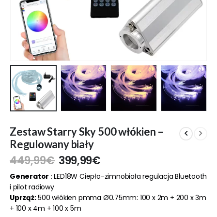
Zestaw Starry Sky 500 włókien –
Regulowany biały
449,99
€
399,99
€
Generator
: LED18W Ciepło-zimnobiała regulacja Bluetooth
i pilot radiowy
Uprząż:
500 włókien pmma Ø0.75mm: 100 x 2m + 200 x 3m
+ 100 x 4m + 100 x 5m