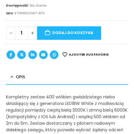
Dostępność:
Na stanie
SKU:
KT18W500WT-BTX
DODAJ DO KOSZYKA
AJOUTER AUX FAVORIS
OPIS
Kompletny zestaw 400 włókien gwiaździstego nieba
składający się z generatora LED18W White z możliwością
regulacji pomiędzy ciepłą bielą 3000K i zimną bielą 6000K
(kompatybilny z IOS lub Android) i wiązką 500 włókien od
2m do 5m. Zestaw dostarczany z pilotem radiowym
dalekiego zasięgu, który pozwala wybrać żądany odcień