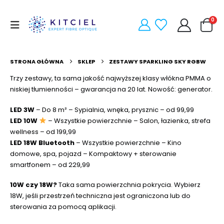
0
STRONA GŁÓWNA
SKLEP
ZESTAWY SPARKLING SKY RGBW
Trzy zestawy, ta sama jakość najwyższej klasy włókna PMMA o
niskiej tłumienności – gwarancja na 20 lat. Nowość: generator.
LED 3W
– Do 8 m² – Sypialnia, wnęka, prysznic – od 99,99
LED 10W
– Wszystkie powierzchnie – Salon, łazienka, strefa
wellness – od 199,99
LED 18W Bluetooth
– Wszystkie powierzchnie – Kino
domowe, spa, pojazd – Kompaktowy + sterowanie
smartfonem – od 229,99
10W czy 18W?
Taka sama powierzchnia pokrycia. Wybierz
18W, jeśli przestrzeń techniczna jest ograniczona lub do
sterowania za pomocą aplikacji.