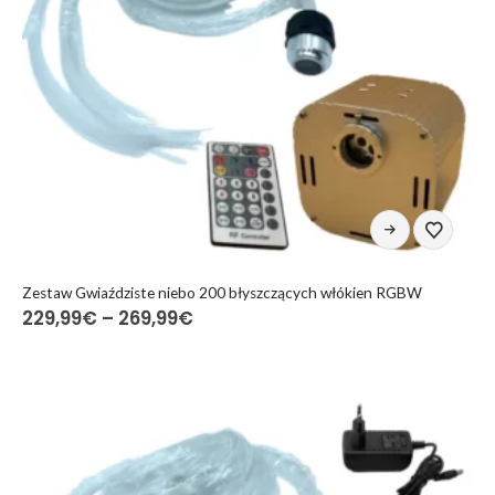
Ten
produkt
ma
wiele
Zestaw Gwiaździste niebo 200 błyszczących włókien RGBW
Zakres
229,99
€
–
269,99
€
wariantów.
cen:
Opcje
od
można
229,99€
do
wybrać
269,99€
na
stronie
produktu