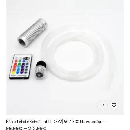
Ten
produkt
ma
wiele
Kit ciel étoilé Scintillant LED3W⎜50 à 300 fibres optiques
Zakres
99,99
€
–
212,99
€
wariantów.