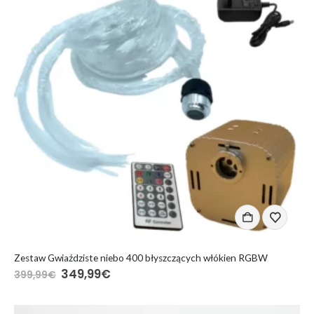
Zestaw Gwiaździste niebo 400 błyszczących włókien RGBW
Pierwotna
Aktualna
349,99
€
399,99
€
cena
cena
wynosiła:
wynosi:
399,99€.
349,99€.