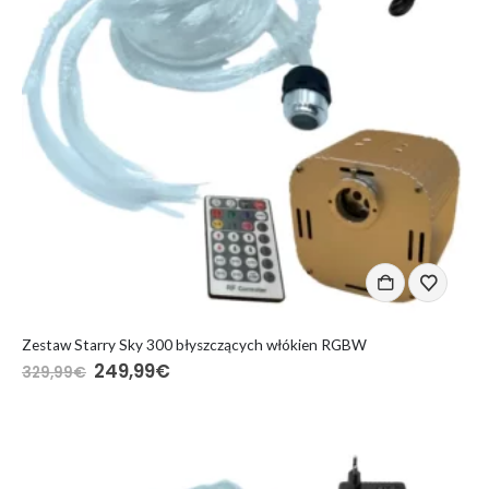
Zestaw Starry Sky 300 błyszczących włókien RGBW
Pierwotna
Aktualna
249,99
€
329,99
€
cena
cena
wynosiła:
wynosi:
329,99€.
249,99€.