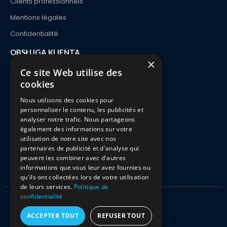
Clients professionnels
Mentions légales
Confidentialité
OBSŁUGA KLIENTA
×
Kontakt
Ce site Web utilise des
cookies
Zamówienie i dostawa
Nous utilisons des cookies pour
Płatności
personnaliser le contenu, les publicités et
Zwroty i wymiany
analyser notre trafic. Nous partageons
également des informations sur votre
FAQ
utilisation de notre site avec nos
partenaires de publicité et d'analyse qui
peuvent les combiner avec d'autres
informations que vous leur avez fournies ou
qu'ils ont collectées lors de votre utilisation
de leurs services.
Politique de
confidentialité
Kitciel 2021 Wszelkie prawa zastrzeżone
ACCEPTER TOUT
REFUSER TOUT