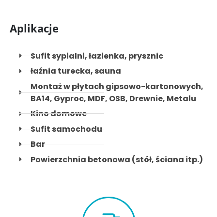
Aplikacje
Sufit sypialni, łazienka, prysznic
łaźnia turecka, sauna
Montaż w płytach gipsowo-kartonowych,
BA14, Gyproc, MDF, OSB, Drewnie, Metalu
Kino domowe
Sufit samochodu
Bar
Powierzchnia betonowa (stół, ściana itp.)