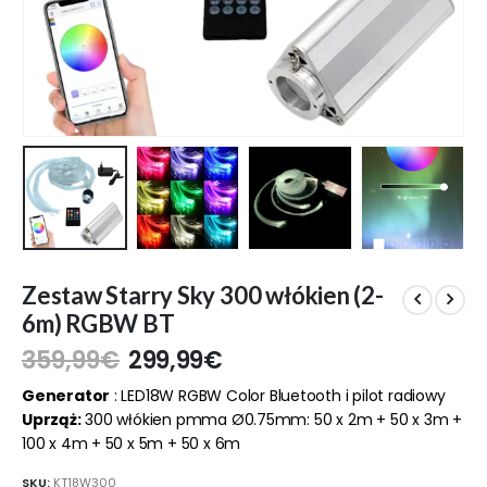
Zestaw Starry Sky 300 włókien (2-
6m) RGBW BT
359,99
€
299,99
€
Generator
: LED18W RGBW Color Bluetooth i pilot radiowy
Uprząż:
300 włókien pmma Ø0.75mm: 50 x 2m + 50 x 3m +
100 x 4m + 50 x 5m + 50 x 6m
SKU:
KT18W300