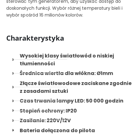
sterować tym generatorem, aby uzyskać dostęp do
doskonałych funkcji. Wybór różnej temperatury bieli i
wybór spośród 16 milionów kolorów.
Charakterystyka
Wysokiej klasy światłowód o niskiej
tłumienności
Średnica wiertła dla włókna: Ø1mm
Złącze światłowodowe zaciskane zgodnie
z zasadami sztuki
Czas trwania lampy LED: 50 000 godzin
Stopień ochrony: IP20
Zasilanie: 220V/12V
Bateria dołączona do pilota