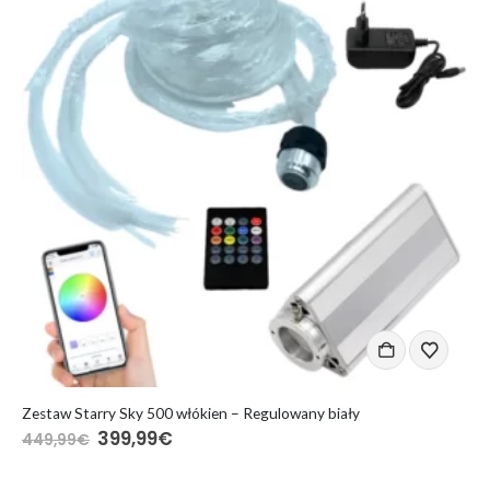
DODAJ DO KOSZYKA
D
Zestaw Starry Sky 500 włókien – Regulowany biały
399,99
€
449,99
€