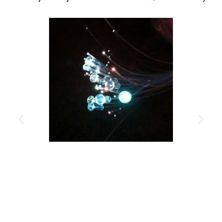
Twórz większe gwiazdki
dzięki tej akrylowej końcówce
Ø3mm, która przyczepia się
do końca włókna.