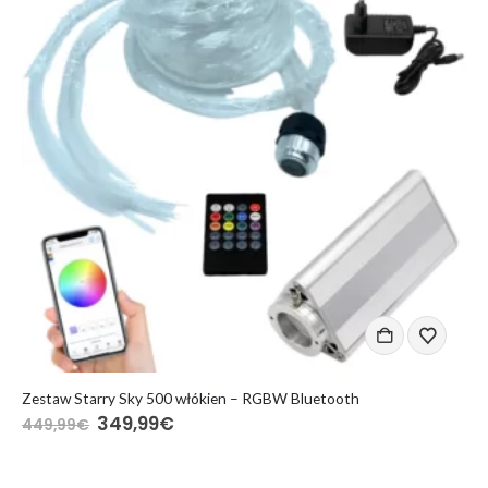
DODAJ DO KOSZYKA
D
Zestaw Starry Sky 500 włókien – RGBW Bluetooth
349,99
€
449,99
€