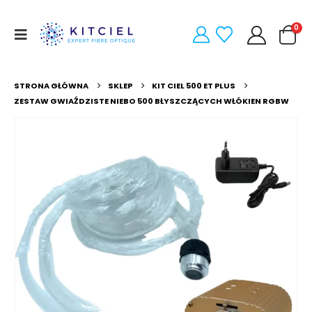
0
STRONA GŁÓWNA
SKLEP
KIT CIEL 500 ET PLUS
ZESTAW GWIAŹDZISTE NIEBO 500 BŁYSZCZĄCYCH WŁÓKIEN RGBW