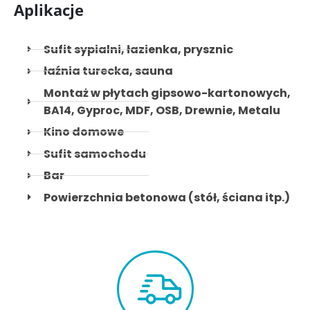
Aplikacje
Sufit sypialni, łazienka, prysznic
łaźnia turecka, sauna
Montaż w płytach gipsowo-kartonowych,
BA14, Gyproc, MDF, OSB, Drewnie, Metalu
Kino domowe
Sufit samochodu
Bar
Powierzchnia betonowa (stół, ściana itp.)