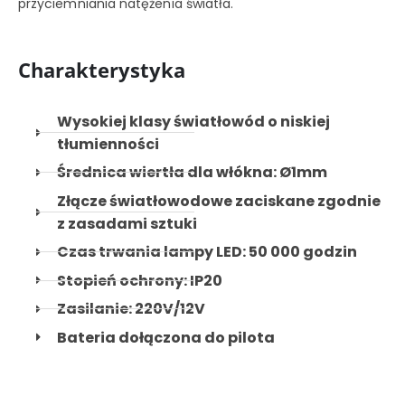
przyciemniania natężenia światła.
Charakterystyka
Wysokiej klasy światłowód o niskiej
tłumienności
Średnica wiertła dla włókna: Ø1mm
Złącze światłowodowe zaciskane zgodnie
z zasadami sztuki
Czas trwania lampy LED: 50 000 godzin
Stopień ochrony: IP20
Zasilanie: 220V/12V
Bateria dołączona do pilota