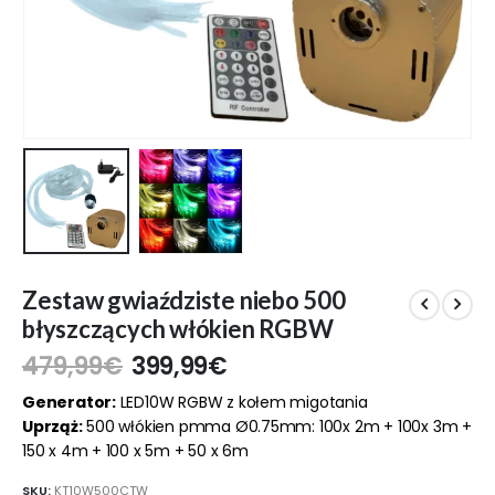
Zestaw gwiaździste niebo 500
błyszczących włókien RGBW
479,99
€
399,99
€
Generator:
LED10W RGBW z kołem migotania
Uprząż:
500 włókien pmma Ø0.75mm: 100x 2m + 100x 3m +
150 x 4m + 100 x 5m + 50 x 6m
SKU:
KT10W500CTW