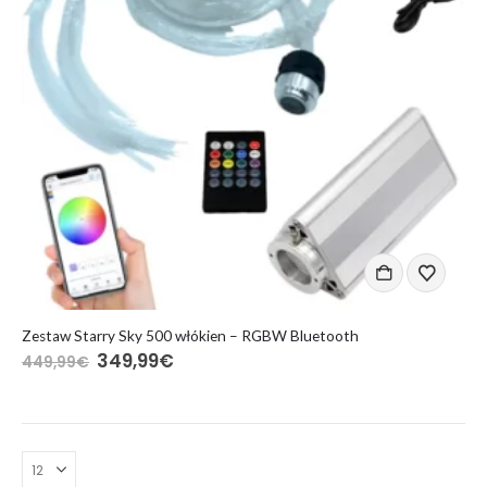
Zestaw Starry Sky 500 włókien – RGBW Bluetooth
Pierwotna
Aktualna
349,99
€
449,99
€
cena
cena
wynosiła:
wynosi:
449,99€.
349,99€.