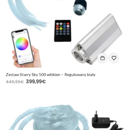
Zestaw Starry Sky 500 włókien – Regulowany biały
Pierwotna
Aktualna
399,99
€
449,99
€
cena
cena
wynosiła:
wynosi:
449,99€.
399,99€.