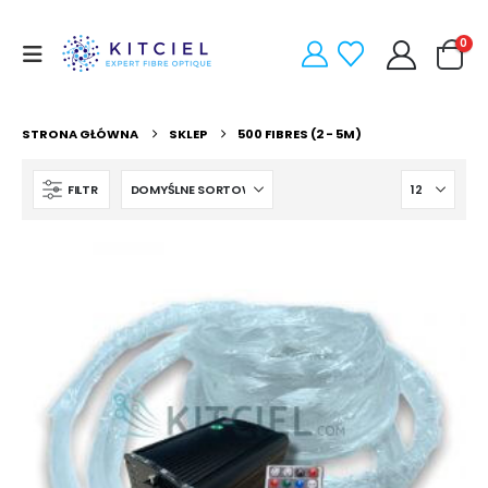
0
STRONA GŁÓWNA
SKLEP
500 FIBRES (2 - 5M)
FILTR