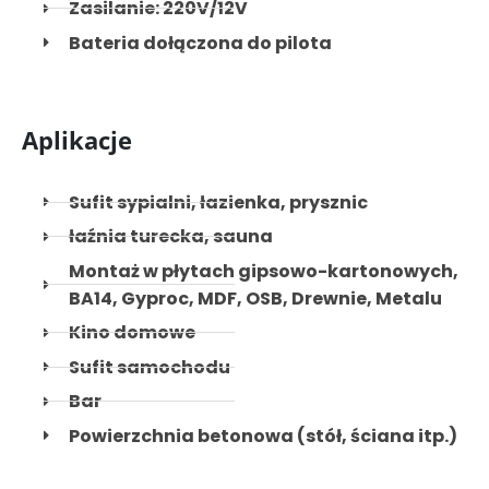
Zasilanie: 220V/12V
Bateria dołączona do pilota
Aplikacje
Sufit sypialni, łazienka, prysznic
łaźnia turecka, sauna
Montaż w płytach gipsowo-kartonowych,
BA14, Gyproc, MDF, OSB, Drewnie, Metalu
Kino domowe
Sufit samochodu
Bar
Powierzchnia betonowa (stół, ściana itp.)