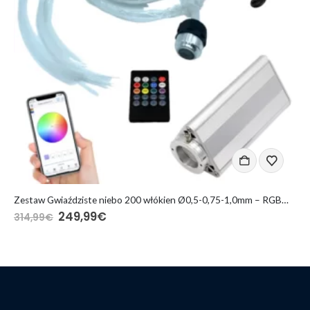
DODAJ DO KOSZYKA
Zestaw Gwiaździste niebo 200 włókien Ø0,5-0,75-1,0mm – RGBW Bluetooth
249,99
€
314,99
€