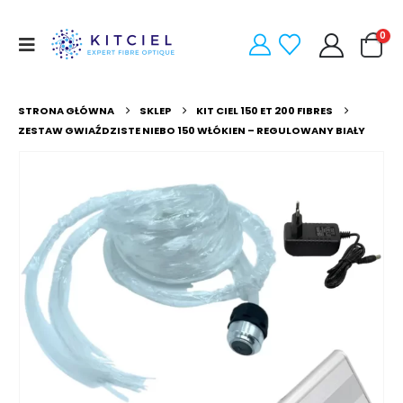
0
STRONA GŁÓWNA
SKLEP
KIT CIEL 150 ET 200 FIBRES
ZESTAW GWIAŹDZISTE NIEBO 150 WŁÓKIEN – REGULOWANY BIAŁY