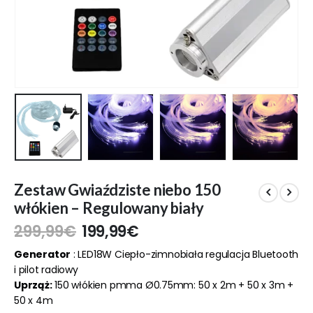
Zestaw Gwiaździste niebo 150
włókien – Regulowany biały
299,99
€
199,99
€
Generator
: LED18W Ciepło-zimnobiała regulacja Bluetooth
i pilot radiowy
Uprząż:
150 włókien pmma Ø0.75mm: 50 x 2m + 50 x 3m +
50 x 4m