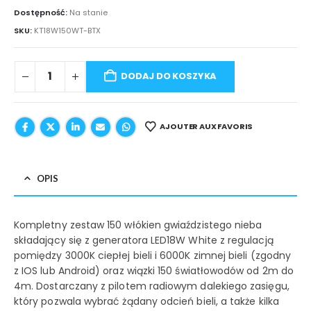
Dostępność:
Na stanie
SKU:
KT18W150WT-BTX
DODAJ DO KOSZYKA
AJOUTER AUX FAVORIS
OPIS
Kompletny zestaw 150 włókien gwiaździstego nieba
składający się z generatora LED18W White z regulacją
pomiędzy 3000K ciepłej bieli i 6000K zimnej bieli (zgodny
z IOS lub Android) oraz wiązki 150 światłowodów od 2m do
4m. Dostarczany z pilotem radiowym dalekiego zasięgu,
który pozwala wybrać żądany odcień bieli, a także kilka