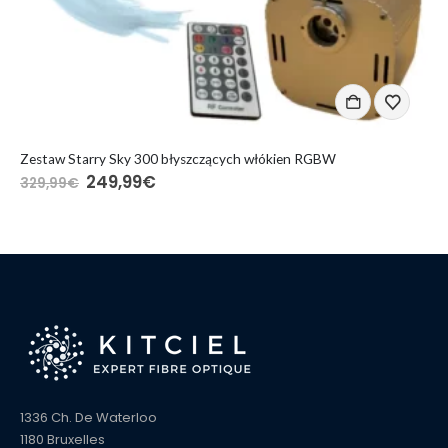
Zestaw Starry Sky 300 błyszczących włókien RGBW
249,99
€
329,99
€
1336 Ch. De Waterloo
1180 Bruxelles
Phone:
+32 2 646 47 47
Harmonogram:
Pon - Pt / 9:00 - 18:00
CZAT 24/7
Contactez-nous via le chat