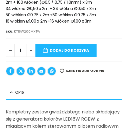
2m + 100 włókien (Ø0,5 / 0,75 / 1,0mm) x 3m
34 włókna Ø0,50 x 2m + 34 włókna Ø0,50 x 3m
50 włókien Ø0.75 x 2m +50 włókien Ø0.75 x 3m
16 włókien Ø1,00 x 2m +16 włókien Ø1,00 x 3m
SKU:
KT18W200MXTW
DODAJ DO KOSZYKA
AJOUTER AUX FAVORIS
OPIS
Kompletny zestaw gwiaździstego nieba składający
się z generatora kolorów LED18W RGBW z
migającym kołem sterowanym pilotem radiowym