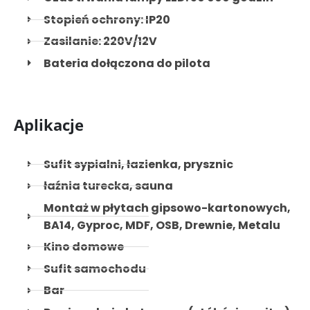
Stopień ochrony: IP20
Zasilanie: 220V/12V
Bateria dołączona do pilota
Aplikacje
Sufit sypialni, łazienka, prysznic
łaźnia turecka, sauna
Montaż w płytach gipsowo-kartonowych,
BA14, Gyproc, MDF, OSB, Drewnie, Metalu
Kino domowe
Sufit samochodu
Bar