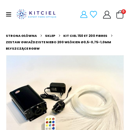
0
STRONA GŁÓWNA
SKLEP
KIT CIEL 150 ET 200 FIBRES
ZESTAW GWIAŹDZISTE NIEBO 200 WŁÓKIEN Ø0,5-0,75-1,0MM
BŁYSZCZĄCE RGBW