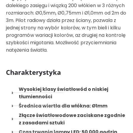
dalekiego zasięgu i wiązką 200 włókien w 3 różnych
rozmiarach: Ø0,5mm, Ø0,75mm i Ø1,0mm od 2m do
3m. Pilot radiowy działa przez ściany, pozwala z
jednej strony na wybór kolorów, w tym bieli i kilku
programów wariacji kolorów, az drugiej na kontrolę
szybkości migotania. Możliwość przyciemniania
natężenia światła.
Charakterystyka
Wysokiej klasy światłowód o niskiej
tłumienności
Średnica wiertła dla włókna: Ø1mm
Złącze światłowodowe zaciskane zgodnie
z zasadami sztuki
Czas trwania lampy LED: 50 000 godzin