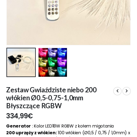
Zestaw Gwiaździste niebo 200
włókien Ø0,5-0,75-1,0mm
Błyszczące RGBW
334,99
€
Generator
: Kolor LED18W RGBW z kołem migotania
200 uprzęży z włókien:
100 włókien (Ø0,5 / 0,75 / 1,0mm) x