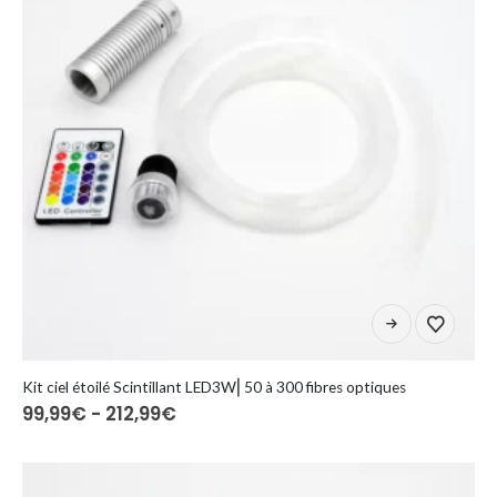
nella
pagina
del
prodotto
Questo
prodotto
ha
più
Kit ciel étoilé Scintillant LED3W⎜50 à 300 fibres optiques
Fascia
99,99
€
-
212,99
€
varianti.
di
Le
prezzo:
opzioni
da
99,99€
possono