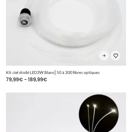
Questo
prodotto
ha
più
Kit ciel étoilé LED3W Blanc⎜50 à 300 fibres optiques
Fascia
79,99
€
-
189,99
€
varianti.
di
Le
prezzo:
opzioni
da
79,99€
possono
a
essere
189,99€
scelte
nella
pagina
del