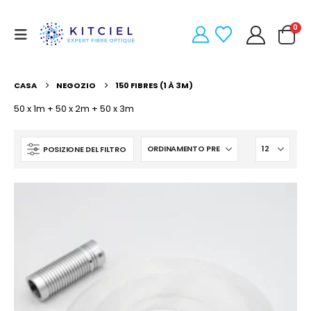
0
CASA
NEGOZIO
150 FIBRES (1 À 3M)
50 x 1m + 50 x 2m + 50 x 3m
POSIZIONE DEL FILTRO