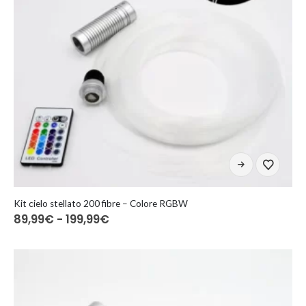
prodotto
Questo
prodotto
ha
più
Kit cielo stellato 200 fibre – Colore RGBW
Fascia
89,99
€
-
199,99
€
varianti.
di
Le
prezzo:
opzioni
da
89,99€
possono
a
essere
199,99€
scelte