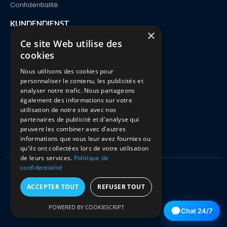
Confidentialité
KUNDENDIENST
×
Kontakt
Ce site Web utilise des
cookies
Bestellung und Lieferung
Nous utilisons des cookies pour
Zahlungen
personnaliser le contenu, les publicités et
Rückgabe & Umtausch
analyser notre trafic. Nous partageons
également des informations sur votre
FAQ
utilisation de notre site avec nos
partenaires de publicité et d'analyse qui
peuvent les combiner avec d'autres
informations que vous leur avez fournies ou
qu'ils ont collectées lors de votre utilisation
de leurs services.
Politique de
confidentialité
Kitciel 2021 Alle Rechte vorbehalten
ACCEPTER TOUT
REFUSER TOUT
POWERED BY COOKIESCRIPT
Chat 24/7