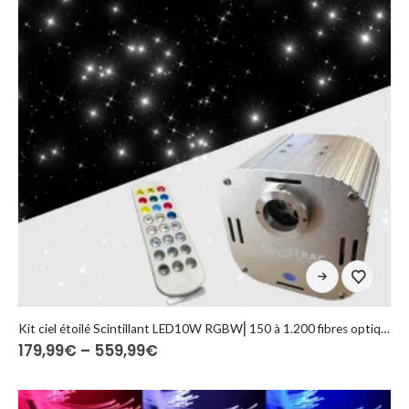
der
Produktseite
gewählt
werden
Dieses
Produkt
weist
mehrere
Kit ciel étoilé Scintillant LED10W RGBW⎜150 à 1.200 fibres optiques
Preisspanne:
179,99
€
–
559,99
€
Varianten
179,99€
auf.
bis
Die
559,99€