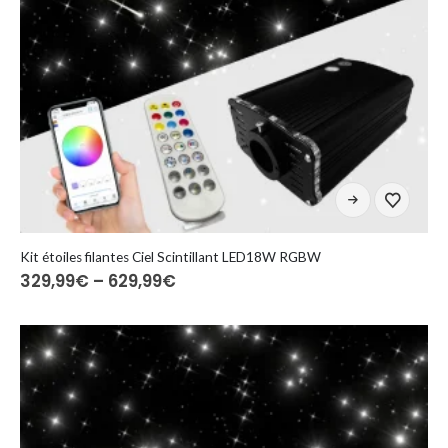
Dieses
Produkt
weist
mehrere
Kit étoiles filantes Ciel Scintillant LED18W RGBW
Preisspanne:
329,99
€
–
629,99
€
Varianten
329,99€
auf.
bis
Die
629,99€
Optionen
können
auf
der
Produktseite