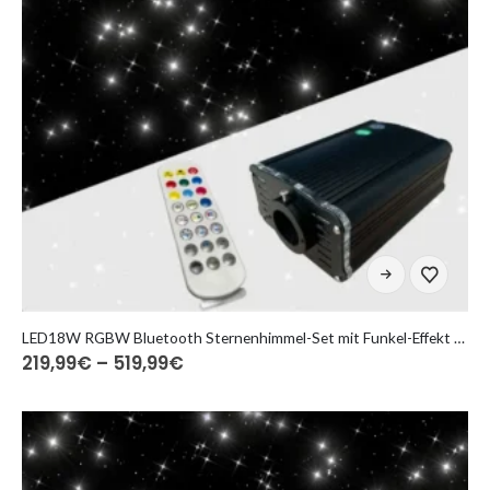
gewählt
werden
Dieses
Produkt
weist
mehrere
LED18W RGBW Bluetooth Sternenhimmel-Set mit Funkel-Effekt | 200 bis 1.200 optische Fasern
Preisspanne:
219,99
€
–
519,99
€
Varianten
219,99€
auf.
bis
Die
519,99€
Optionen
können
auf