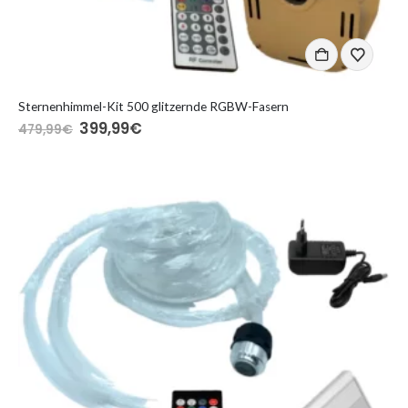
Sternenhimmel-Kit 500 glitzernde RGBW-Fasern
Ursprünglicher
Aktueller
399,99
€
479,99
€
Preis
Preis
war:
ist:
479,99€
399,99€.