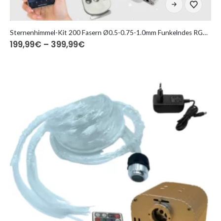
Dieses
Produkt
weist
mehrere
Sternenhimmel-Kit 200 Fasern Ø0.5-0.75-1.0mm Funkelndes RGBW Bluetooth (Copie) (Copie) (Copie) (Copie) (Copie)
Preisspanne:
199,99
€
–
399,99
€
Varianten
199,99€
auf.
bis
Die
399,99€
Optionen
können
auf
der
Produktseite
gewählt
werden