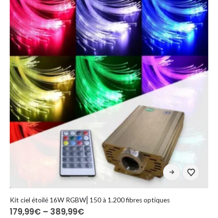
Optionen
können
auf
der
Produktseite
gewählt
werden
Dieses
Produkt
weist
mehrere
Kit ciel étoilé 16W RGBW⎜150 à 1.200 fibres optiques
Preisspanne:
179,99
€
–
389,99
€
Varianten