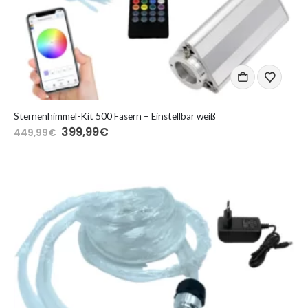
Sternenhimmel-Kit 500 Fasern – Einstellbar weiß
Ursprünglicher
Aktueller
399,99
€
449,99
€
Preis
Preis
war:
ist:
449,99€
399,99€.