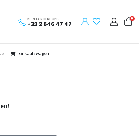
0
KONTAKTIERE UNS
+32 2 646 47 47
te
Einkaufswagen
den!