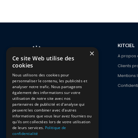
KITCIEL
×
A propos 
Ce site Web utilise des
cookies
Clients pr
1336 Ch. De Waterloo
Nous utilisons des cookies pour
Mentions 
1180 Bruxelles
personnaliser le contenu, les publicités et
Confidenti
analyser notre trafic. Nous partageons
également des informations sur votre
Phone:
+32 2 646 47 47
utilisation de notre site avec nos
Zeitlicher Ablauf:
Mo - Fr / 9:00 - 18:00
partenaires de publicité et d'analyse qui
peuvent les combiner avec d'autres
24/7 CHAT
informations que vous leur avez fournies ou
qu'ils ont collectées lors de votre utilisation
Contactez-nous via le chat
de leurs services.
Politique de
confidentialité