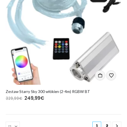
Zestaw Starry Sky 300 włókien (2-4m) RGBW BT
Pierwotna
Aktualna
249,99
€
329,99
€
cena
cena
wynosiła:
wynosi:
329,99€.
249,99€.
1
2