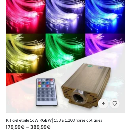
wybrać
559,99€
na
stronie
produktu
Ten
produkt
ma
wiele
Kit ciel étoilé 16W RGBW⎜150 à 1.200 fibres optiques
Zakres
179,99
€
–
389,99
€
wariantów.