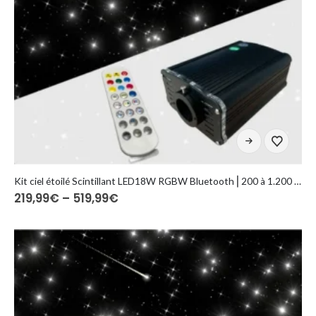
Ten
produkt
ma
wiele
Kit ciel étoilé Scintillant LED18W RGBW Bluetooth ⎜200 à 1.200 fibres optiques
Zakres
219,99
€
–
519,99
€
wariantów.
cen:
Opcje
od
można
219,99€
do
wybrać
519,99€
na
stronie
produktu