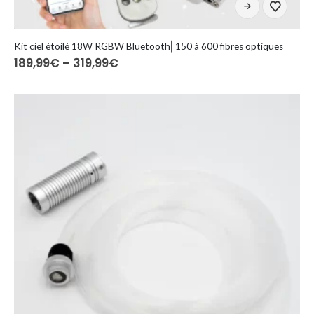
Ten
produkt
ma
wiele
Kit ciel étoilé 18W RGBW Bluetooth⎜150 à 600 fibres optiques
Zakres
189,99
€
–
319,99
€
wariantów.
cen:
Opcje
od
można
189,99€
do
wybrać
319,99€
na
stronie
produktu