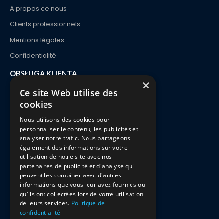
A propos de nous
Clients professionnels
Mentions légales
Confidentialité
OBSŁUGA KLIENTA
×
Kontakt
Ce site Web utilise des
cookies
Zamówienie i dostawa
Nous utilisons des cookies pour
Płatności
personnaliser le contenu, les publicités et
Zwroty i wymiany
analyser notre trafic. Nous partageons
également des informations sur votre
FAQ
utilisation de notre site avec nos
partenaires de publicité et d'analyse qui
peuvent les combiner avec d'autres
informations que vous leur avez fournies ou
qu'ils ont collectées lors de votre utilisation
de leurs services.
Politique de
confidentialité