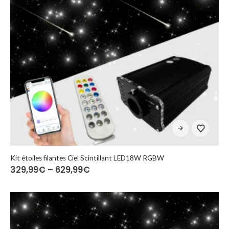
Ten
produkt
ma
wiele
Kit étoiles filantes Ciel Scintillant LED18W RGBW
Zakres
329,99
€
–
629,99
€
wariantów.
cen:
Opcje
od
można
329,99€
do
wybrać
629,99€
na
stronie