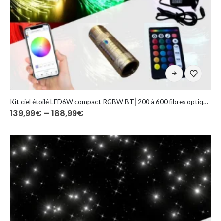
Ten
produkt
ma
wiele
Kit ciel étoilé LED6W compact RGBW BT⎜200 à 600 fibres optiques
Zakres
139,99
€
–
188,99
€
wariantów.
cen:
Opcje
od
można
139,99€
do
wybrać
188,99€
na
stronie
produktu