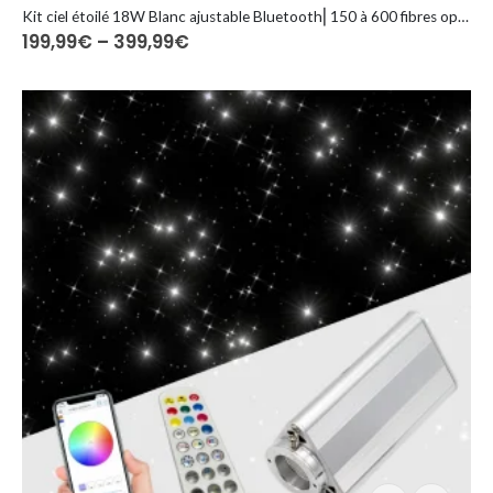
wiele
Kit ciel étoilé 18W Blanc ajustable Bluetooth⎜150 à 600 fibres optiques
Zakres
199,99
€
–
399,99
€
wariantów.
cen:
Opcje
od
można
199,99€
do
wybrać
399,99€
na
stronie
produktu