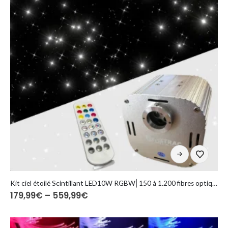
produktu
Ten
produkt
ma
wiele
Kit ciel étoilé Scintillant LED10W RGBW⎜150 à 1.200 fibres optiques
Zakres
179,99
€
–
559,99
€
wariantów.
cen:
Opcje
od
można
179,99€
do