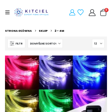
0
STRONA GŁÓWNA
SKLEP
2 – 4M
FILTR