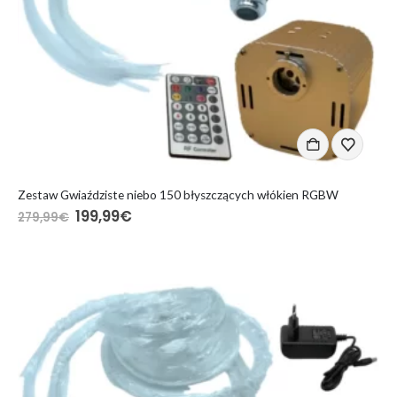
Zestaw Gwiaździste niebo 150 błyszczących włókien RGBW
Pierwotna
Aktualna
199,99
€
279,99
€
cena
cena
wynosiła:
wynosi:
279,99€.
199,99€.