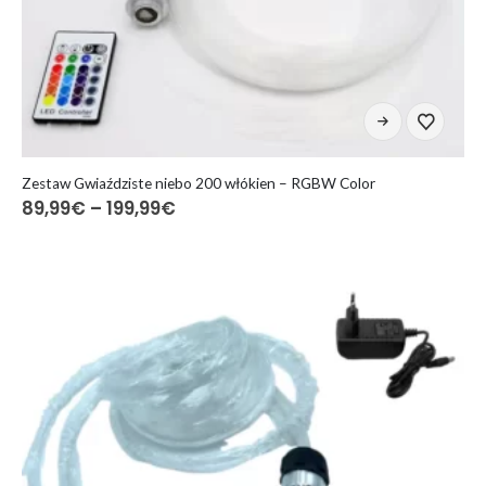
Ten
produkt
ma
wiele
Zestaw Gwiaździste niebo 200 włókien – RGBW Color
Zakres
89,99
€
–
199,99
€
wariantów.
cen:
Opcje
od
można
89,99€
do
wybrać
199,99€
na
stronie
produktu