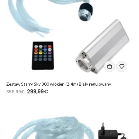
Zestaw Starry Sky 300 włókien (2-4m) Biały regulowany
Pierwotna
Aktualna
299,99
€
359,99
€
cena
cena
wynosiła:
wynosi:
359,99€.
299,99€.