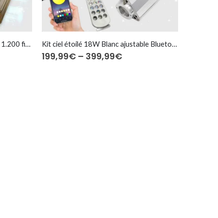
Kit ciel étoilé 16W RGBW⎜150 à 1.200 fibres optiques
Kit ciel étoilé 18W Blanc ajustable Bluetooth⎜150 à 600 fibres optiques
Price
199,99
€
–
399,99
€
e:
range:
99€
199,99€
ugh
through
99€
399,99€