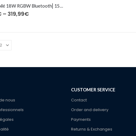
Kit ciel étoilé 18W RGBW Bluetooth⎜150 à 600 fibres optiques
Price
€
–
319,99
€
range:
189,99€
through
319,99€
CUSTOMER SERVICE
de nous
Contact
ofessionnels
Order and delivery
légales
Payments
alité
Returns & Exchanges