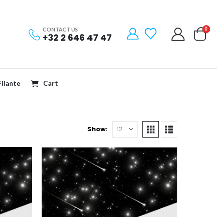
0
CONTACT US
+32 2 646 47 47
Filante
Cart
Show: