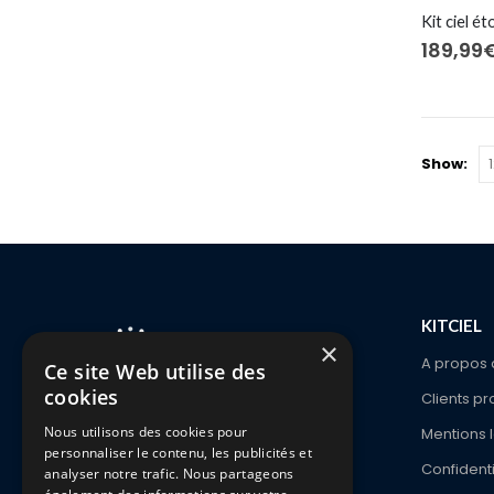
189,99
Show:
KITCIEL
×
A propos 
Ce site Web utilise des
cookies
Clients pr
1336 Ch. De Waterloo
Nous utilisons des cookies pour
Mentions 
1180 Bruxelles
personnaliser le contenu, les publicités et
Confidenti
analyser notre trafic. Nous partageons