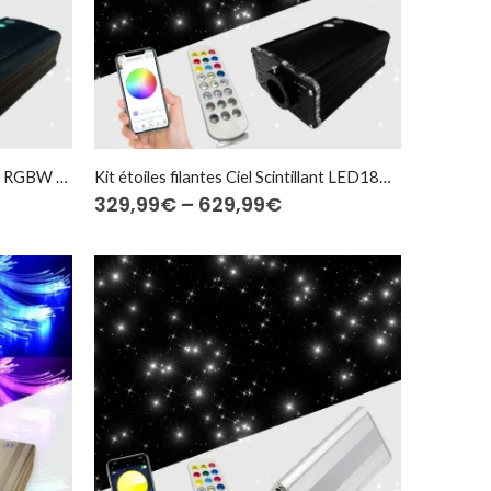
Kit ciel étoilé Scintillant LED18W RGBW Bluetooth ⎜200 à 1.200 fibres optiques
Kit étoiles filantes Ciel Scintillant LED18W RGBW
Price
329,99
€
–
629,99
€
:
range:
9€
329,99€
ugh
through
9€
629,99€