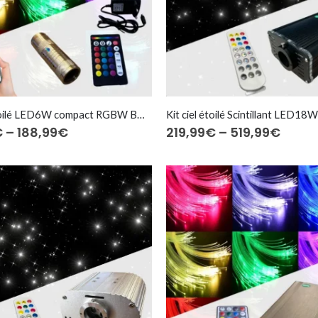
Kit ciel étoilé LED6W compact RGBW BT⎜200 à 600 fibres optiques
Price
Price
€
–
188,99
€
219,99
€
–
519,99
€
range:
range
139,99€
219,9
through
thro
188,99€
519,9