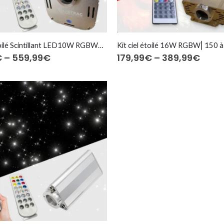
Kit ciel étoilé Scintillant LED10W RGBW⎜150 à 1.200 fibres optiques
Price
Price
€
–
559,99
€
179,99
€
–
389,99
€
range:
rang
179,99€
179,
through
thro
559,99€
389,