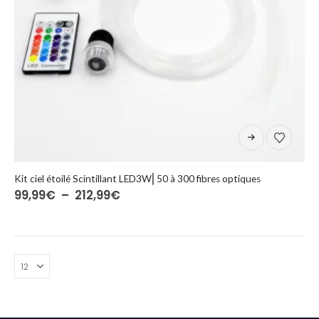
Ce
produit
a
plusieurs
Kit ciel étoilé Scintillant LED3W⎜50 à 300 fibres optiques
Plage
99,99
€
–
212,99
€
variations.
de
Les
prix :
options
99,99€
à
peuvent
212,99€
être
choisies
sur
la