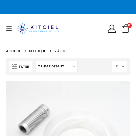
0
ACCUEIL
BOUTIQUE
2 À 3M²
FILTER