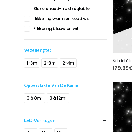
Blanc chaud-froid réglable
flikkering warm en koud wit
Flikkering blauw en wit
Vezellengte:
1-3m
2-3m
2-4m
179,99
Oppervlakte Van De Kamer
3 à 8m²
8 à 12m²
LED-Vermogen