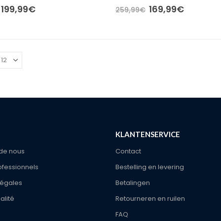
Oorspronkelijke
Huidige
Oorspronkelijke
Huidige
199,99
€
169,99
€
259,99
€
prijs
prijs
prijs
prijs
was:
is:
was:
is:
299,99€.
199,99€.
259,99€.
169,99€.
KLANTENSERVICE
de nous
Contact
ofessionnels
Bestelling en levering
légales
Betalingen
alité
Retourneren en ruilen
FAQ