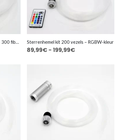
Kit ciel étoilé LED3W Blanc⎜50 à 300 fibres optiques
Sterrenhemel kit 200 vezels – RGBW-kleur
asse:
Prijsklasse:
89,99
€
-
199,99
€
€
89,99€
tot
€
199,99€