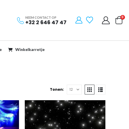
0
NEEM CONTACT OP
+32 2 646 47 47
e
Winkelkarretje
Tonen: