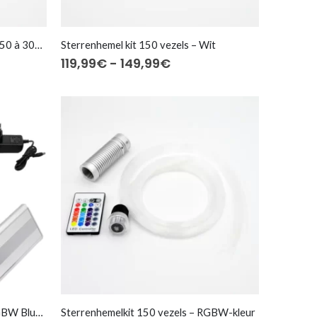
Kit ciel étoilé Scintillant LED3W⎜50 à 300 fibres optiques
Sterrenhemel kit 150 vezels – Wit
asse:
Prijsklasse:
119,99
€
-
149,99
€
€
119,99€
tot
€
149,99€
Sterrenhemel kit 150 vezels – RGBW Bluetooth
Sterrenhemelkit 150 vezels – RGBW-kleur