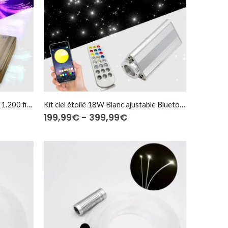
Kit ciel étoilé 16W RGBW⎜150 à 1.200 fibres optiques
Kit ciel étoilé 18W Blanc ajustable Bluetooth⎜150 à 600 fibres optiques
klasse:
Prijsklasse:
199,99
€
-
399,99
€
9€
199,99€
tot
99€
399,99€