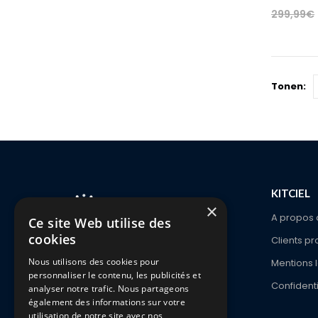
299,99
€
Tonen:
KITCIEL
×
A propos 
Ce site Web utilise des
cookies
Clients pr
1336 Ch. De Waterloo
Nous utilisons des cookies pour
Mentions 
1180 Bruxelles
personnaliser le contenu, les publicités et
Confidenti
analyser notre trafic. Nous partageons
également des informations sur votre
Phone:
+32 2 646 47 47
utilisation de notre site avec nos