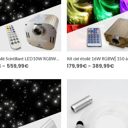
Kit ciel étoilé Scintillant LED10W RGBW⎜150 à 1.200 fibres optiques
Prijsklasse:
Prijs
€
-
559,99
€
179,99
€
-
389,99
€
179,99€
179,9
tot
tot
559,99€
389,