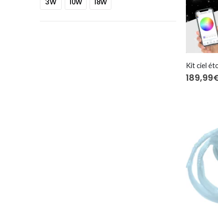
3W
10W
18W
189,99