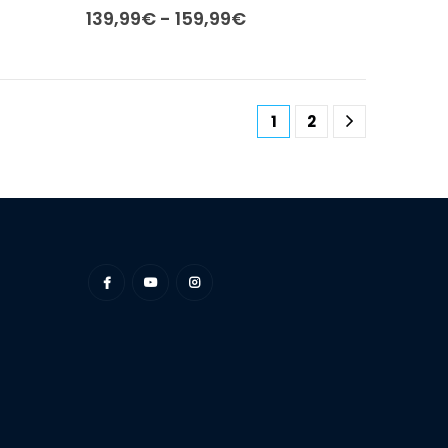
Prijsklasse:
139,99
€
-
159,99
€
139,99€
tot
159,99€
1
2