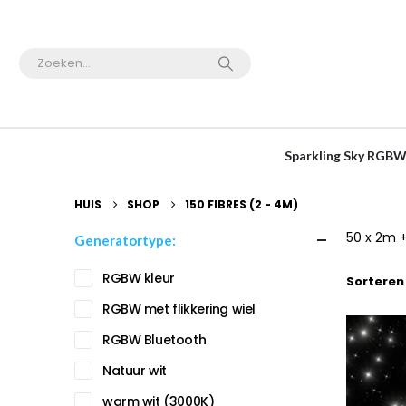
Sparkling Sky RGBW
HUIS
SHOP
150 FIBRES (2 - 4M)
50 x 2m 
Generatortype:
RGBW kleur
Sorteren
RGBW met flikkering wiel
RGBW Bluetooth
Natuur wit
warm wit (3000K)