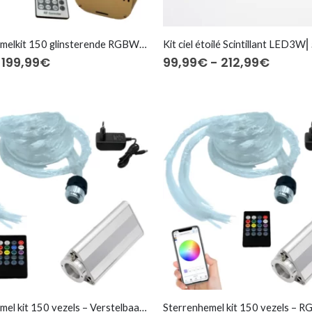
Sterrenhemelkit 150 glinsterende RGBW-vezels
Oorspronkelijke
Huidige
Prijskl
199,99
€
99,99
€
-
212,99
€
prijs
prijs
99,99
was:
is:
tot
279,99€.
199,99€.
212,99
Sterrenhemel kit 150 vezels – Verstelbaar wit