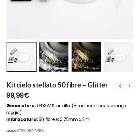
Kit cielo stellato 50 fibre – Glitter
99,99
€
Generatore:
LED3W Sfarfallio (+ radiocomando a lungo
raggio)
Imbracatura:
50 fibre Ø0.75mm x 2m
COD:
KT3W050TWBW