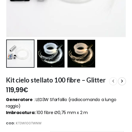
Kit cielo stellato 100 fibre – Glitter
119,99
€
Generatore
: LED3W Sfarfallio (radiocomando a lungo
raggio)
Imbracatura:
100 fibre Ø0,75 mm x 2 m
COD:
KT3W100TWNW