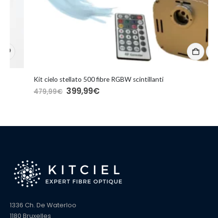
Kit cielo stellato 500 fibre RGBW scintillanti
Il
Il
399,99
€
479,99
€
prezzo
prezzo
originale
attuale
era:
è:
479,99€.
399,99€.
1336 Ch. De Waterloo
1180 Bruxelles