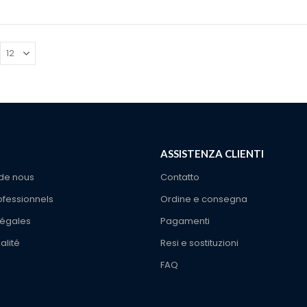
originale
attuale
originale
attuale
era:
è:
era:
è:
314,99€.
249,99€.
314,99€.
249,99€
ASSISTENZA CLIENTI
de nous
Contatto
ofessionnels
Ordine e consegna
légales
Pagamenti
alité
Resi e sostituzioni
FAQ