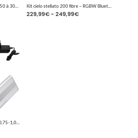
Kit ciel étoilé Scintillant LED3W⎜50 à 300 fibres optiques
Kit cielo stellato 200 fibre – RGBW Bluetooth
Fascia
229,99
€
-
249,99
€
di
:
prezzo:
da
€
229,99€
a
€
249,99€
Kit cielo stellato 200 fibre Ø0,5-0,75-1,0 mm – RGBW Bluetooth