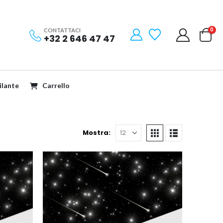
0
CONTATTACI
+32 2 646 47 47
Filante
Carrello
Mostra: