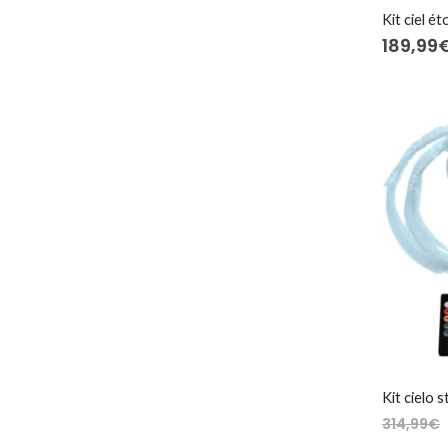
189,99
314,99
€