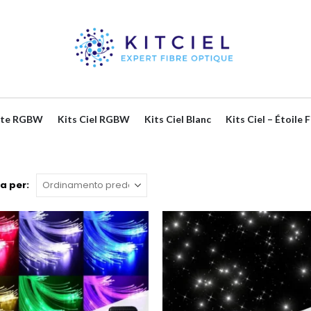
lante RGBW
Kits Ciel RGBW
Kits Ciel Blanc
Kits Ciel – Étoile 
a per: