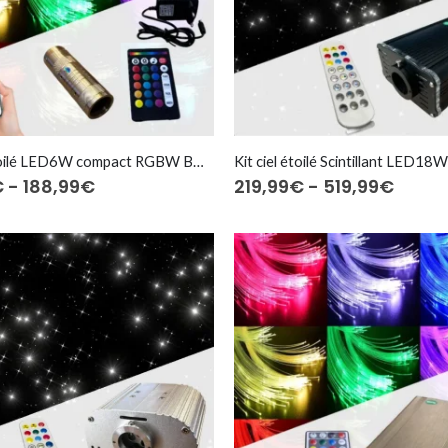
Kit ciel étoilé LED6W compact RGBW BT⎜200 à 600 fibres optiques
Fascia
Fasci
€
-
188,99
€
219,99
€
-
519,99
€
di
di
prezzo:
prezzo
da
da
139,99€
219,9
a
a
188,99€
519,9