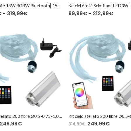
Kit ciel étoilé 18W RGBW Bluetooth⎜150 à 600 fibres optiques
Fascia
Fascia
€
-
319,99
€
99,99
€
-
212,99
€
di
di
prezzo:
prezzo
da
da
189,99€
99,99
a
a
319,99€
212,99
Kit cielo stellato 200 fibre Ø0,5-0,75-1,0 mm – Bianco regolabile
Il
Il
Il
Il
249,99
€
249,99
€
314,99
€
prezzo
prezzo
prezzo
prezzo