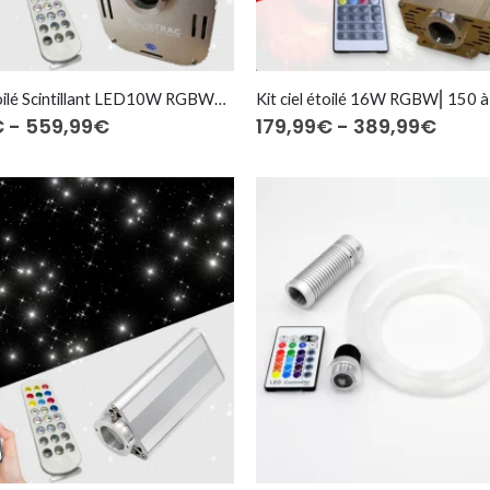
Kit ciel étoilé Scintillant LED10W RGBW⎜150 à 1.200 fibres optiques
Fascia
Fasc
€
-
559,99
€
179,99
€
-
389,99
€
di
di
prezzo:
prezz
da
da
179,99€
179,9
a
a
559,99€
389,