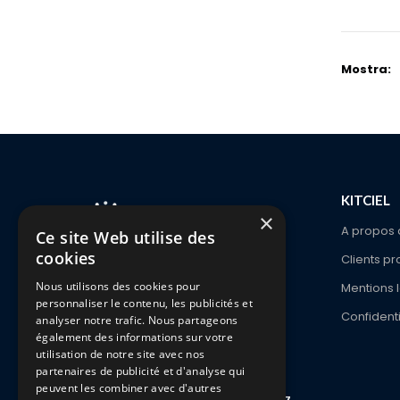
Mostra:
KITCIEL
×
A propos 
Ce site Web utilise des
cookies
Clients pr
1336 Ch. De Waterloo
Nous utilisons des cookies pour
Mentions 
1180 Bruxelles
personnaliser le contenu, les publicités et
Confidenti
analyser notre trafic. Nous partageons
également des informations sur votre
Telefono:
+32 2 646 47 47
utilisation de notre site avec nos
Programma:
Lun - Ven / 9:00 - 18:00
partenaires de publicité et d'analyse qui
peuvent les combiner avec d'autres