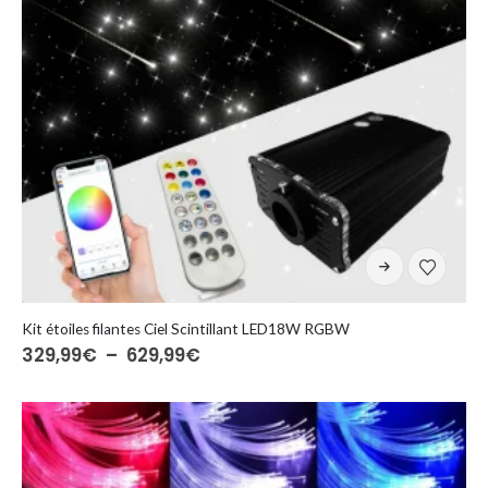
page
du
produit
Ce
produit
a
plusieurs
Kit étoiles filantes Ciel Scintillant LED18W RGBW
Plage
329,99
€
–
629,99
€
variations.
de
Les
prix :
options
329,99€
à
peuvent
629,99€
être
choisies