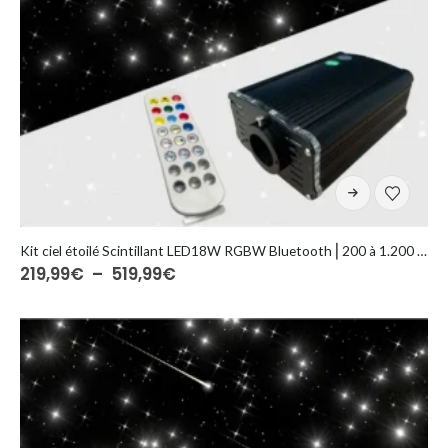
Ce
produit
a
plusieurs
Kit ciel étoilé Scintillant LED18W RGBW Bluetooth ⎜200 à 1.200 fibres optiques
Plage
219,99
€
–
519,99
€
variations.
de
Les
prix :
options
219,99€
à
peuvent
519,99€
être
choisies
sur
la