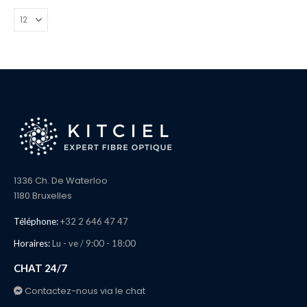
389,99€
être
choisies
sur
la
page
du
produit
1336 Ch. De Waterloo
1180 Bruxelles
Téléphone:
+32 2 646 47 47
Horaires:
Lu - ve / 9:00 - 18:00
CHAT 24/7
Contactez-nous via le chat