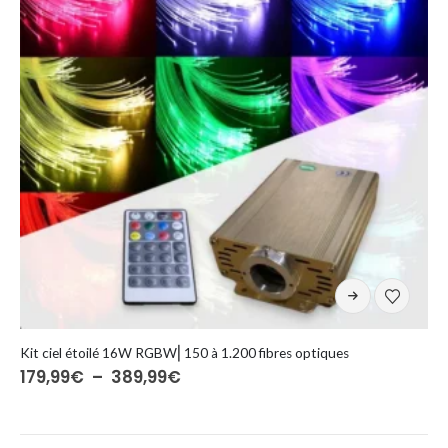
sur
la
page
du
produit
Ce
produit
a
plusieurs
Kit ciel étoilé 16W RGBW⎜150 à 1.200 fibres optiques
Plage
179,99
€
–
389,99
€
variations.
de
Les
prix :
options
179,99€
à
peuvent