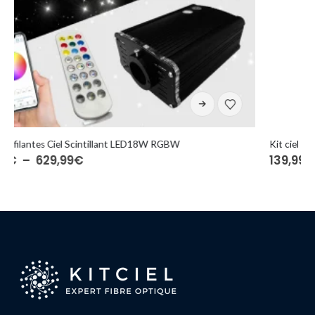
Ce produit a plusieurs variations. Les options peuvent être choisies sur la page du produit
Kit ciel étoilé LED6W compact RGBW BT⎜200 à 600 fibres optiques
Plage
139,99
€
–
188,99
€
de
prix :
139,99€
à
188,99€