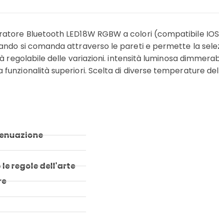
eratore Bluetooth LED18W RGBW a colori (compatibile IO
ando si comanda attraverso le pareti e permette la selezi
tà regolabile delle variazioni. intensità luminosa dimmer
nzionalità superiori. Scelta di diverse temperature del bi
ttenuazione
le regole dell'arte
re