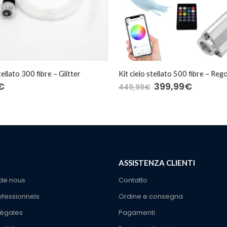
tellato 300 fibre – Glitter
€
399,99
€
449,99
€
ASSISTENZA CLIENTI
de nous
Contatto
ofessionnels
Ordine e consegna
légales
Pagamenti