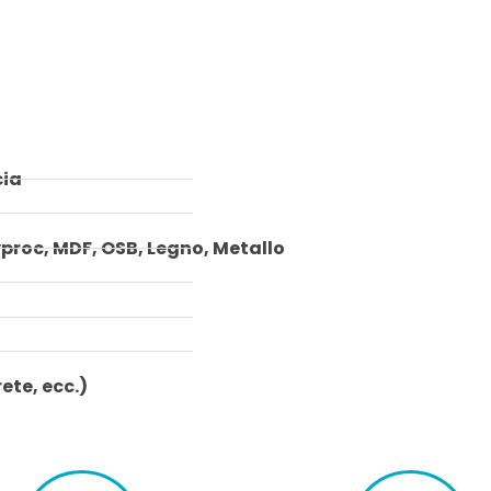
cia
yproc, MDF, OSB, Legno, Metallo
ete, ecc.)