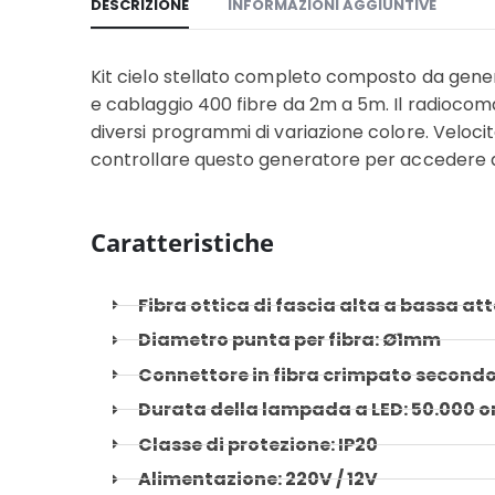
DESCRIZIONE
INFORMAZIONI AGGIUNTIVE
Kit cielo stellato completo composto da gen
e cablaggio 400 fibre da 2m a 5m. Il radiocom
diversi programmi di variazione colore. Veloci
controllare questo generatore per accedere a fu
Caratteristiche
Fibra ottica di fascia alta a bassa a
Diametro punta per fibra: Ø1mm
Connettore in fibra crimpato secondo 
Durata della lampada a LED: 50.000 o
Classe di protezione: IP20
Alimentazione: 220V / 12V