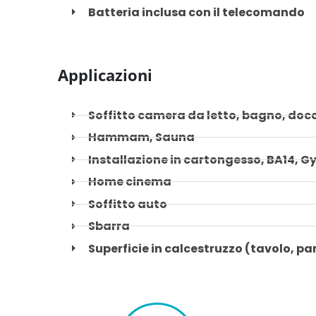
Batteria inclusa con il telecomando
Applicazioni
Soffitto camera da letto, bagno, doc
Hammam, Sauna
Installazione in cartongesso, BA14, G
Home cinema
Soffitto auto
Sbarra
Superficie in calcestruzzo (tavolo, par