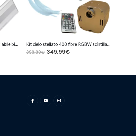
Kit cielo stellato 500 fibre – Regolabile bianco
Kit cielo stellato 400 fibre RGBW scintillanti
349,99
€
399,99
€
314,99
€