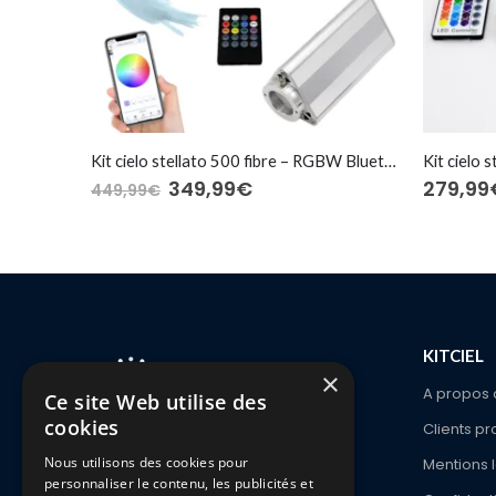
Kit cielo stellato 200 fibre Ø0,5-0,75-1,0 mm – RGBW Bluetooth
Kit cielo stellato 500 fibre – RGBW Bluetooth
Kit cielo s
349,99
€
279,99
449,99
€
KITCIEL
×
A propos 
Ce site Web utilise des
cookies
Clients pr
1336 Ch. De Waterloo
Nous utilisons des cookies pour
Mentions 
1180 Bruxelles
personnaliser le contenu, les publicités et