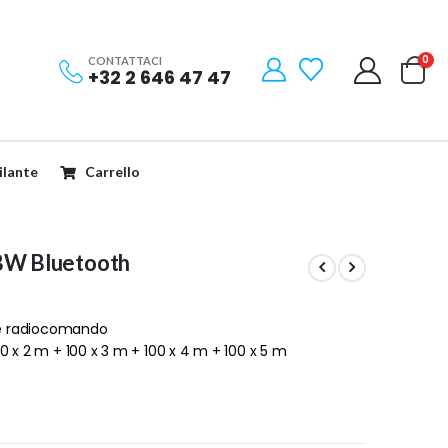
0
CONTATTACI
+32 2 646 47 47
Filante
Carrello
RGBW Bluetooth
 e radiocomando
x 2 m + 100 x 3 m + 100 x 4 m + 100 x 5 m