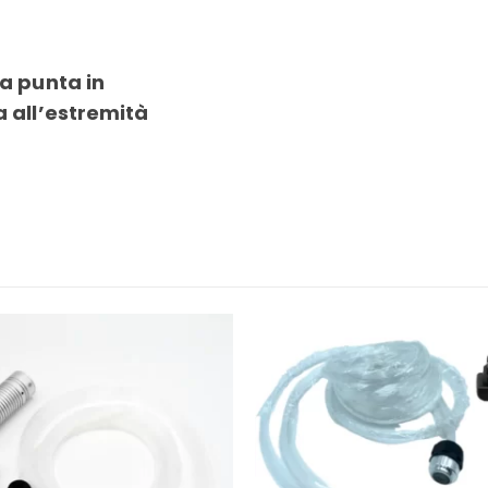
ta punta in
a all’estremità