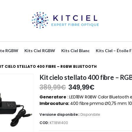
lante RGBW
Kits Ciel RGBW
Kits Ciel Blanc
Kits Ciel – Étoile 
IT CIELO STELLATO 400 FIBRE – RGBW BLUETOOTH
Kit cielo stellato 400 fibre – 
389,99
€
349,99
€
Generatore
: LED18W RGBW Color Bluetooth
Imbracatura:
400 fibre pmma Ø0,75 mm: 100 
Versione disponibile::
Disponibile
COD:
KT18W400