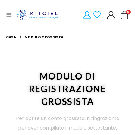
0
CASA
MODULO GROSSISTA
MODULO DI
REGISTRAZIONE
GROSSISTA
Per aprire un conto grossista, ti ringraziamo
per aver compilato il modulo sottostante.