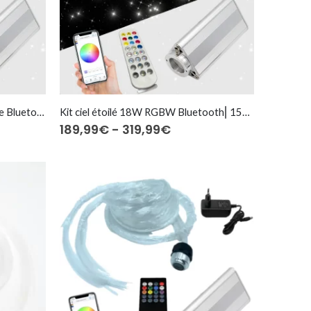
Kit ciel étoilé 18W Blanc ajustable Bluetooth⎜150 à 600 fibres optiques
Kit ciel étoilé 18W RGBW Bluetooth⎜150 à 600 fibres optiques
o
Rango
189,99
€
-
319,99
€
de
os:
precios:
e
desde
9€
189,99€
a
hasta
99€
319,99€