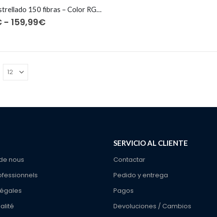
Kit cielo estrellado 150 fibras – Color RGBW
Rango
€
-
159,99
€
de
precios:
desde
139,99€
hasta
159,99€
SERVICIO AL CLIENTE
de nous
Contactar
ofessionnels
Pedido y entrega
légales
Pagos
alité
Devoluciones / Cambios