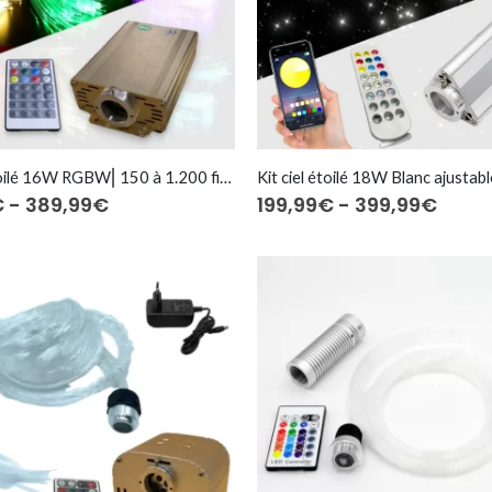
Kit ciel étoilé 16W RGBW⎜150 à 1.200 fibres optiques
Rango
Rang
€
-
389,99
€
199,99
€
-
399,99
€
de
de
precios:
preci
desde
desd
179,99€
199,9
hasta
hast
389,99€
399,