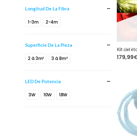
Longitud De La Fibra
1-3m
2-4m
Superficie De La Pieza
179,99
2 à 3m²
3 à 8m²
LED De Potencia
3W
10W
18W