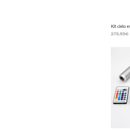
279,99
€