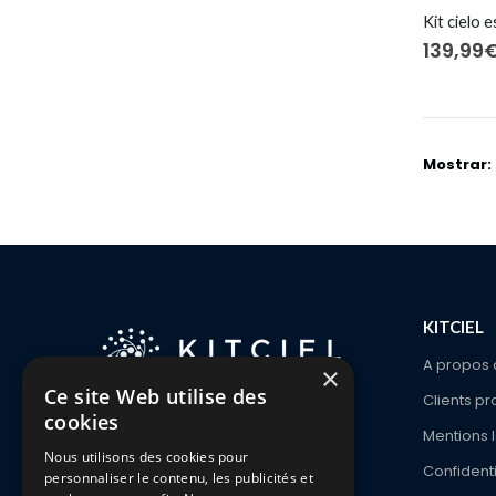
139,99
Mostrar:
KITCIEL
A propos 
×
Ce site Web utilise des
Clients pr
cookies
1336 Ch. De Waterloo
Mentions 
1180 Bruxelles
Nous utilisons des cookies pour
Confidenti
personnaliser le contenu, les publicités et